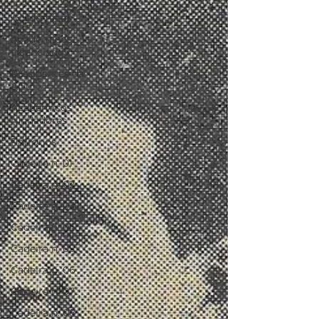
Acadêmicos
Acadêmicos
Licenciados
Presidentes da
ACL
Acadêmicos
fundadores
Patronos
Cadeira n. 01
Cadeira n. 02
Cadeira n. 03
Cadeira n. 04
Cadeira n. 05
Cadeira n. 06
Cadeira n. 07
Cadeira n. 08