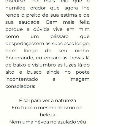
discurso: "Foi mais feliz que o 
humilde orador que agora lhe 
rende o preito de sua estima e de 
sua saudade. Bem mais feliz, 
porque a dúvida vive em mim 
como um pássaro que 
despedaçassem as suas asas longe, 
bem longe do seu ninho. 
Encerrando, eu encaro as trevas lá 
de baixo e vislumbro as luzes lá do 
alto e busco ainda no poeta 
incontentado a imagem 
consoladora:
E sai para ver a natureza
Em tudo o mesmo abismo de 
beleza
Nem uma névoa no azulado véu
Mas pareceu-me entre as estrelas 