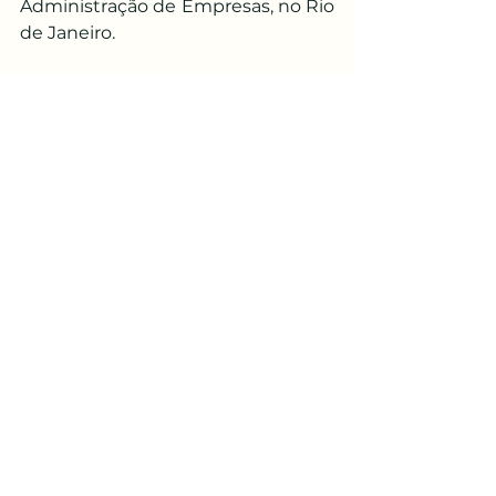
Administração de Empresas, no Rio 
de Janeiro.
Fonte: 
https://autorescampistas.blogspot.
com/2012/05/ivanise-balbi-
rodrigues-da-silva.html
 (acesso em 
14 mai. 2024).
Ver tudo
Posts recentes