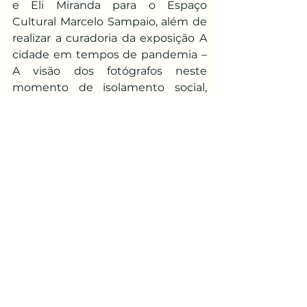
e Eli Miranda para o Espaço 
Cultural Marcelo Sampaio, além de 
realizar a curadoria da exposição A 
cidade em tempos de pandemia – 
A visão dos fotógrafos neste 
momento de isolamento social, 
pela Associação de Imprensa 
Campista. Em 2022, participou de 
bate-papo sobre o samba campista 
no evento A Villa é Samba. Em 
2023, ministrou a palestra 
Africanidades, na Roda de 
Conversa Cultural Ancestralidade 
Africana e seu contexto com a 
saúde, na Faculdade de Medicina 
de Campos. Em 2026, dirigiu o 
documentário Bambas da Planície.
Foi avaliador de projetos no 