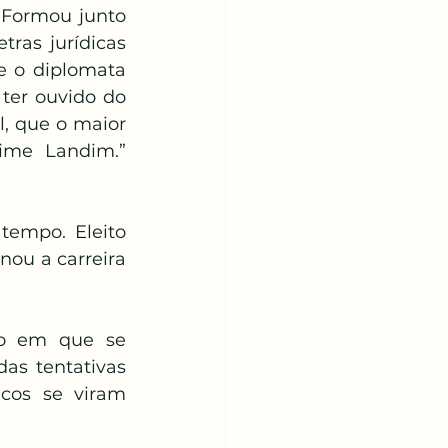
 Formou junto 
ras jurídicas 
e o diplomata 
ter ouvido do 
, que o maior 
ime Landim.” 
tempo. Eleito 
ou a carreira 
do em que se 
s tentativas 
cos se viram 