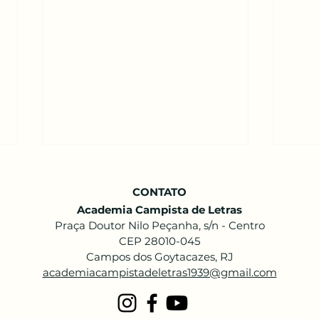
CONTATO
Academia Campista de Letras
Praça Doutor Nilo Peçanha, s/n - Centro
CEP 28010-045
Campos dos Goytacazes, RJ
academiacampistadeletras1939@gmail.com
Luiz
Conceição de Maria Costa
Muniz