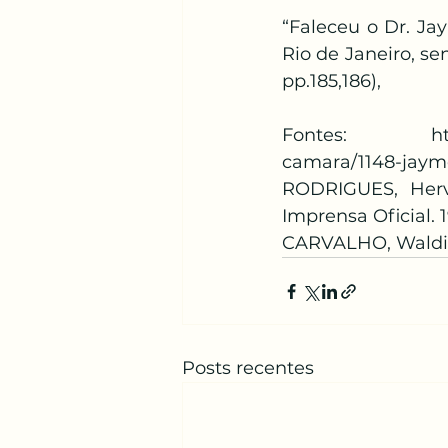
“Faleceu o Dr. Ja
Rio de Janeiro, s
pp.185,186),
Fontes: 
h
camara/1148-jayme
RODRIGUES, Herv
Imprensa Oficial. 
CARVALHO, Waldir 
Posts recentes