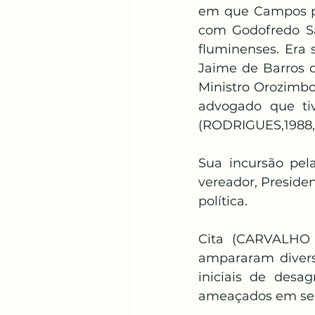
em que Campos pos
com Godofredo Sat
fluminenses. Era 
Jaime de Barros d
Ministro Orozimbo
advogado que tiv
(RODRIGUES,1988, 
Sua incursão pela
vereador, Preside
política.
Cita (CARVALHO 
ampararam divers
iniciais de desa
ameaçados em seus