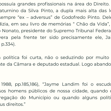
suía grandes profissionais na área do Direito.
urnino da Silva Pinto, a dupla mais alta das let
sempre “ex – adversus” de Godofredo Pinto. Del
izia, em seu livro de memórias “ Chão da Vida”, 
 Nonato, presidente do Supremo Tribunal Federal
era pela frente ter sido precisamente ele, Ja
p.334).
 política foi curta, não o seduzindo por muito 
nte da Câmara e deputado estadual. Logo abandon
1988, pp.185,186), “Jayme Landim foi o escu
os homens públicos de nossa cidade, quando da
gregação do Município ou quando alguns políti
 direitos.”