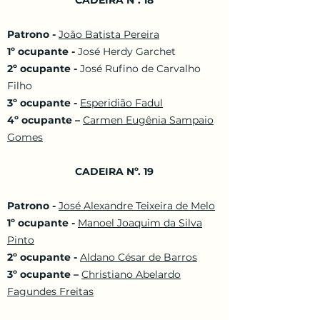
CADEIRA Nº. 18
Patrono -
João Batista Pereira
1º ocupante -
José Herdy Garchet
2º ocupante -
José Rufino de Carvalho
Filho
3º ocupante -
Esperidião Fadul
4º ocupante –
Carmen Eugênia Sampaio
Gomes
CADEIRA Nº. 19
Patrono -
José Alexandre Teixeira de Melo
1º ocupante -
Manoel Joaquim da Silva
Pinto
2º ocupante -
Aldano César de Barros
3º ocupante –
Christiano Abelardo
Fagundes Freitas