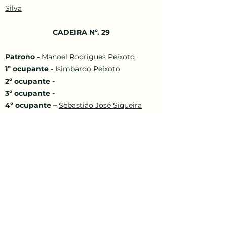
Silva
CADEIRA Nº. 29
Patrono -
Manoel Rodrigues Peixoto
1º ocupante -
Isimbardo Peixoto
2º ocupante -
3º ocupante -
4º ocupante –
Sebastião José Siqueira
CADEIRA Nº. 30
Patrono -
Max de Vasconcelos
1º ocupante -
Manoel R. Antunes
2º ocupante -
3º ocupante -
Fernando da Silveira
CADEIRA Nº. 31